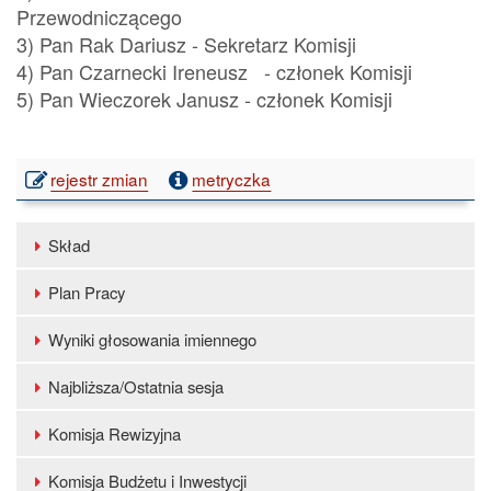
Przewodniczącego
3) Pan Rak Dariusz - Sekretarz Komisji
4) Pan Czarnecki Ireneusz - członek Komisji
5) Pan Wieczorek Janusz - członek Komisji
publikacji:
rejestr zmian
metryczka
Skład
Komisji
Dostępne
Skład
kategorie:
Plan Pracy
Wyniki głosowania imiennego
Najbliższa/Ostatnia sesja
Komisja Rewizyjna
Komisja Budżetu i Inwestycji