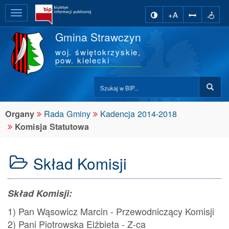
Wysuń
zmiana kontrastu stron
Deklar
+A
główną
- Komisja
Gmina Strawczyn
nawigację
Statutowa
woj.
świętokrzyskie,
pow.
kielecki
Przeszukaj
stronę
BIP:
na
wna
Rada Gminy
Kadencja 2014-2018
Organy
ennik
Komisja Statutowa
aw
na
Skład Komisji
wna
itor
ki
Skład Komisji:
1) Pan Wąsowicz Marcin - Przewodniczący Komisji
2) Pani Piotrowska Elżbieta - Z-ca