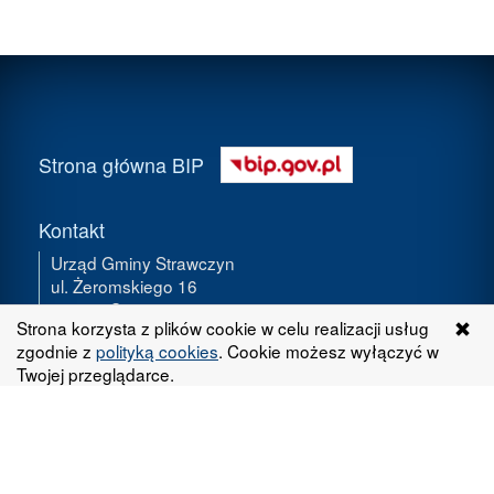
Strona główna BIP
Kontakt
Urząd Gminy Strawczyn
ul. Żeromskiego 16
26-067 Strawczyn
Strona korzysta z plików cookie w celu realizacji usług
za
zadzwoń
zgodnie z
polityką cookies
. Cookie możesz wyłączyć w
Serwis WWW
Twojej przeglądarce.
Informacje o serwisie
Mapa serwisu
Ostatnie modyfikacje
Instrukcja obsługi